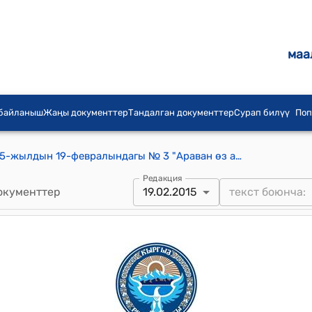
маа
 байланыш
Жаңы документтер
Тандалган документтер
Сурап билүү
Поп
Чек-Абад айылдык кеңешинин 2015-жылдын 19-февралындагы № 3 "Араван өз алдынча баланстагы токойчулугунун башчысы Ш.Мелибаевдин каты жөнүндө" токтому
Редакция
окументтер
19.02.2015