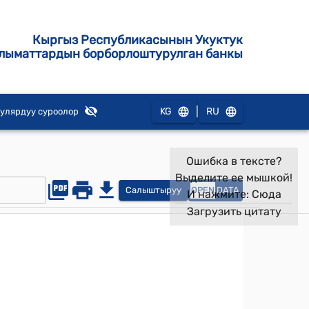
Кыргыз Республикасынын Укуктук
лыматтардын борборлоштурулган банкы
|
KG
RU
улярдуу суроолор
Ошибка в тексте?
Выделите ее мышкой!
Салыштыруу
OPEN
DATA
И нажмите:
Сюда
Загрузить цитату