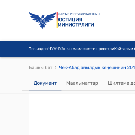
КЫРГЫЗ РЕСПУБЛИКАСЫНЫН
ЮСТИЦИЯ
МИНИСТРЛИГИ
Тез издөө ЧУА
ЧУАнын мамлекеттик реестри
Кайтарым
›
Башкы бет
Документ
Маалыматтар
Шилтеме д