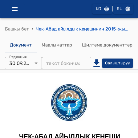
|
KG
RU
›
Башкы бет
Чек-Абад айылдык кеңешинин 2015-жылдын 30-сентябрындагы № 5 "Чек-Абад айыл өкмөтүнүн пайдалануусундагы мамлекттик фондунун жерлерин ижара акысынан бошотуу жөнүндө" токтому
Документ
Маалыматтар
Шилтеме документтер
Редакция
30.09.2015
Салыштыруу