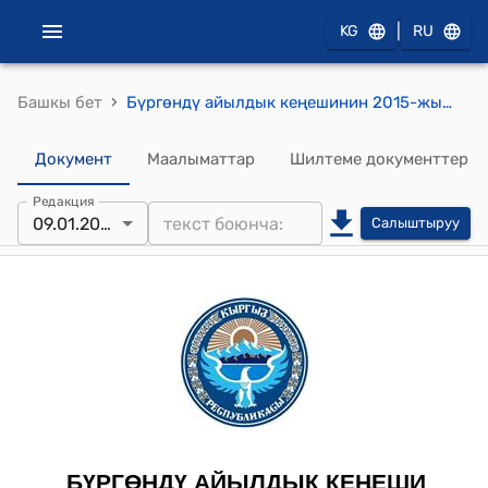
|
KG
RU
›
Башкы бет
Бүргөндү айылдык кеңешинин 2015-жылдын 9-январындагы № 2 "Алтын-Уя балдар бакчасында тарбияланып жаткан 8 баланын тамак-аш маселесин чечип беруу жөнүндө" токтому
Документ
Маалыматтар
Шилтеме документтер
Редакция
09.01.2015
Салыштыруу