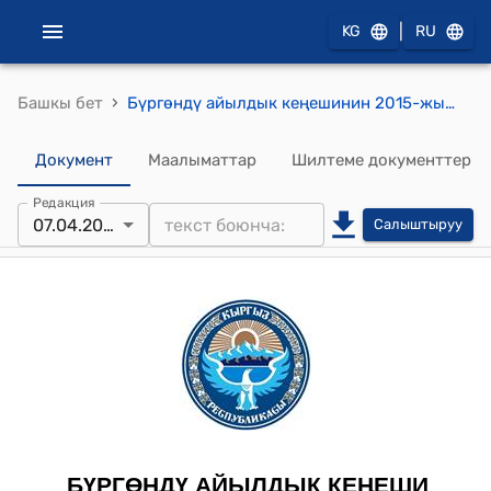
|
KG
RU
›
Башкы бет
Бүргөндү айылдык кеңешинин 2015-жылдын 7-апрелиндеги № 4 "Бүргөндү айыл Өкмөтүнүн бюджетинде 01.01.2015-жылга калган 1699,8 миң сом калдык акча каражатын бөлүштүрүү жөнүндө" токтому
Документ
Маалыматтар
Шилтеме документтер
Редакция
07.04.2015
Салыштыруу