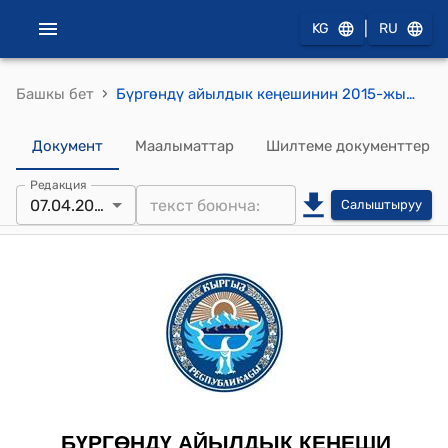
|
KG
RU
›
Башкы бет
Бүргөндү айылдык кеңешинин 2015-жылдын 7-апрелиндеги № 28 "Бүргөндү айыл Өкмөтүнүн борбордук көчөлөрүн жарыктандыруу жөнүндө" токтому
Документ
Маалыматтар
Шилтеме документтер
Редакция
07.04.2015
Салыштыруу