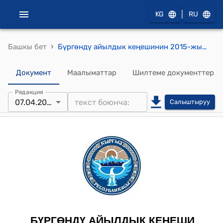
|
KG
RU
›
Башкы бет
Бүргөндү айылдык кеңешинин 2015-жылдын 7-апрелиндеги № 31 "Бүргөндү айыл Өкмөтүнүн Кыпчак-Талаа айылынын тургуну Масиров Жакыптын майып балдарынын ден-соолугун чыңдоо жөнүндө" токтому
Документ
Маалыматтар
Шилтеме документтер
Редакция
07.04.2015
Салыштыруу