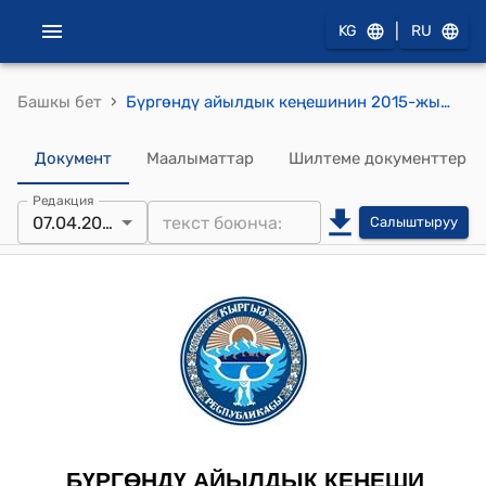
|
KG
RU
›
Башкы бет
Бүргөндү айылдык кеңешинин 2015-жылдын 7-апрелиндеги № 35 "Бүргөндү айыл Өкмөтүнүн Чарбак айылынын тургуну Т.Янгибаев жөнүндө" токтому
Документ
Маалыматтар
Шилтеме документтер
Редакция
07.04.2015
Салыштыруу