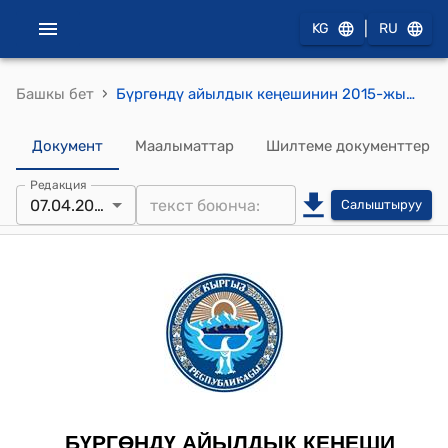
|
KG
RU
›
Башкы бет
Бүргөндү айылдык кеңешинин 2015-жылдын 7-апрелиндеги № 47 "Бүргөндү айыл Өкмөтүндөгү Кызыл-Кыя айылынын тургуну Р.Сейталиев жөнүндө" токтому
Документ
Маалыматтар
Шилтеме документтер
Редакция
07.04.2015
Салыштыруу