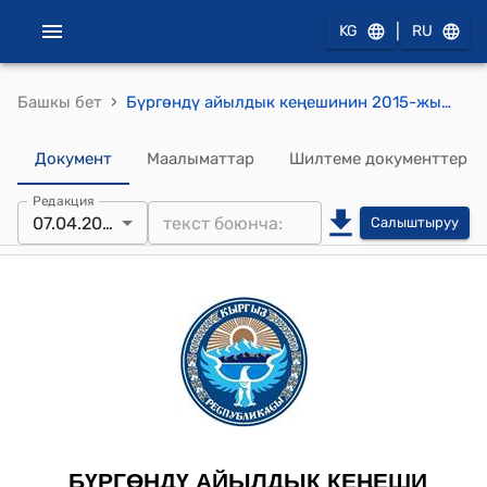
|
KG
RU
›
Башкы бет
Бүргөндү айылдык кеңешинин 2015-жылдын 7-апрелиндеги № 48 "Бүргөндү айыл Өкмөтүндөгү Кыпчак-Талаа айылынын тургуну Орозбек Толомурзаевтин кайрылуусу жөнүндө" токтому
Документ
Маалыматтар
Шилтеме документтер
Редакция
07.04.2015
Салыштыруу