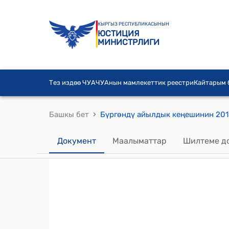
КЫРГЫЗ РЕСПУБЛИКАСЫНЫН
ЮСТИЦИЯ
МИНИСТРЛИГИ
Тез издөө ЧУА
ЧУАнын мамлекеттик реестри
Кайтарым
›
Башкы бет
Документ
Маалыматтар
Шилтеме д