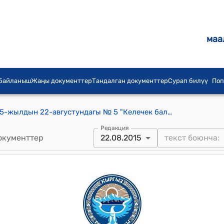
маа
 байланыш
Жаңы документтер
Тандалган документтер
Сурап билүү
Поп
Бүргөндү айылдык кеңешинин 2015-жылдын 22-августундагы № 5 "Келечек балдар бакчасына курулган беседканы толук бүткөрүү жөнүндө" токтому
Редакция
окументтер
22.08.2015