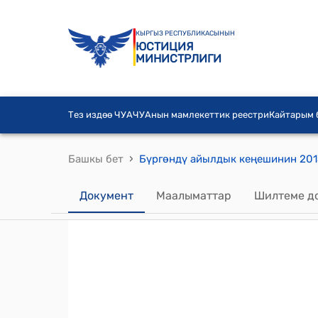
КЫРГЫЗ РЕСПУБЛИКАСЫНЫН
ЮСТИЦИЯ
МИНИСТРЛИГИ
Тез издөө ЧУА
ЧУАнын мамлекеттик реестри
Кайтарым
›
Башкы бет
Документ
Маалыматтар
Шилтеме д