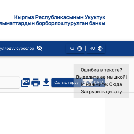
Кыргыз Республикасынын Укуктук
лыматтардын борборлоштурулган банкы
|
KG
RU
улярдуу суроолор
Ошибка в тексте?
Выделите ее мышкой!
Салыштыруу
OPEN
DATA
И нажмите:
Сюда
Загрузить цитату