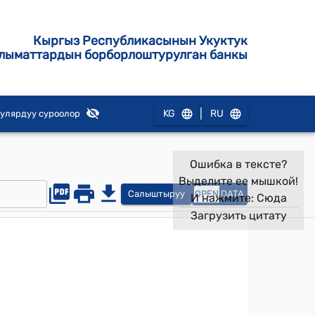
Кыргыз Республикасынын Укуктук
лыматтардын борборлоштурулган банкы
|
KG
RU
улярдуу суроолор
Ошибка в тексте?
Выделите ее мышкой!
Салыштыруу
OPEN
DATA
И нажмите:
Сюда
Загрузить цитату