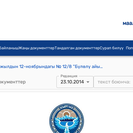
маа
 байланыш
Жаңы документтер
Тандалган документтер
Сурап билүү
Поп
Бүлөлү айылдык кеңешинин 2014-жылдын 12-ноябрындагы № 12/8 "Бүлөлү айыл өкмөтүндө 6 айдын жыйынтыгы боюнча салыктардын топтолушунун жана бюджеттик каражаттардын мыйзамдуу пайдаланышынын абалын кароо жөнүндө" токтому
Редакция
окументтер
23.10.2014