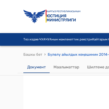
КЫРГЫЗ РЕСПУБЛИКАСЫНЫН
ЮСТИЦИЯ
МИНИСТРЛИГИ
Тез издөө ЧУА
ЧУАнын мамлекеттик реестри
Кайтарым
›
Башкы бет
Документ
Маалыматтар
Шилтеме д