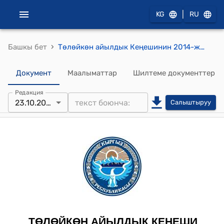
|
KG
RU
›
Башкы бет
Төлөйкөн айылдык Кеңешинин 2014-жылдын 23-октябрындагы № 11/2 "Төлөйкөн айылдык кеңешинин төрагасынын орун басарын шайлоо жөнүндө" токтому
Документ
Маалыматтар
Шилтеме документтер
Редакция
23.10.2014
Салыштыруу