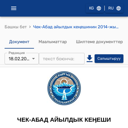
|
KG
RU
›
Башкы бет
Чек-Абад айылдык кеңешинин 2014-жылдын 18-февралындагы № 1 (Чек-Абад айылдык округунун бюджетинин 2013-жылда аткарылышы, 2014-жылга айылдык округунун бюджетин пландаштыруу жана 2014-2015-жылдарга божомол планы каралып, айылдык округунун финансы бөлүмүнүн билдирүүсүн угуп жана талкуулоо жөнүндө) токтому
Документ
Маалыматтар
Шилтеме документтер
Редакция
18.02.2014
Салыштыруу