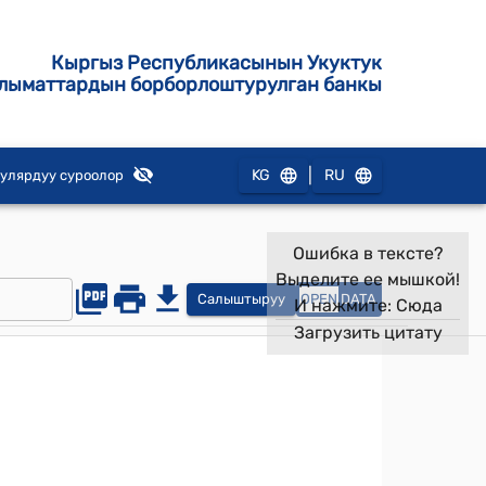
Кыргыз Республикасынын Укуктук
лыматтардын борборлоштурулган банкы
|
KG
RU
улярдуу суроолор
Ошибка в тексте?
Выделите ее мышкой!
Салыштыруу
OPEN
DATA
И нажмите:
Сюда
Загрузить цитату