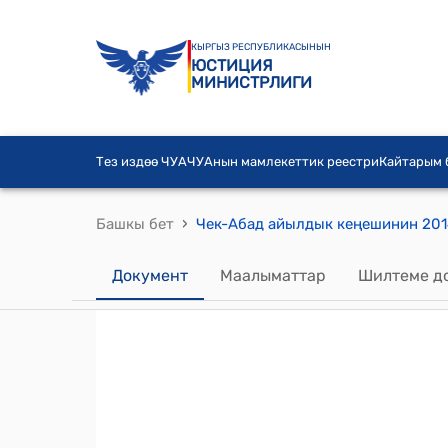
КЫРГЫЗ РЕСПУБЛИКАСЫНЫН
ЮСТИЦИЯ
МИНИСТРЛИГИ
Тез издөө ЧУА
ЧУАнын мамлекеттик реестри
Кайтарым
›
Башкы бет
Документ
Маалыматтар
Шилтеме д