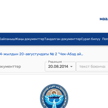
маа
 байланыш
Жаңы документтер
Тандалган документтер
Сурап билүү
Поп
Чек-Абад айылдык кеңешинин 2014-жылдын 20-августундагы № 2 "Чек-Абад айыл өкмөтүндө «2014-жыл Айылдык аймактардык инсфраструктурасын өнүктүрүү» жылында алып барылган иштердин абалы жөнүндө" токтому
Редакция
окументтер
20.08.2014