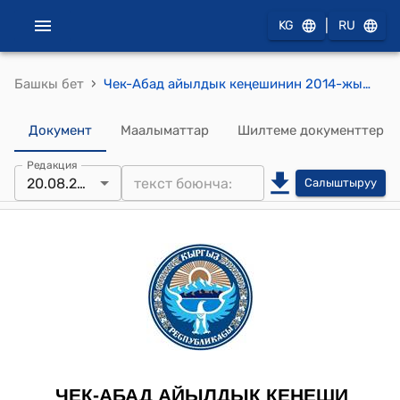
|
KG
RU
›
Башкы бет
Чек-Абад айылдык кеңешинин 2014-жылдын 20-августундагы № 8 "Чек-Абад айыл өкмөтүнүн аймагындагы 1928 ч/м жер аянтын багытын өзгөртүү жөнүндө" токтому
Документ
Маалыматтар
Шилтеме документтер
Редакция
20.08.2014
Салыштыруу