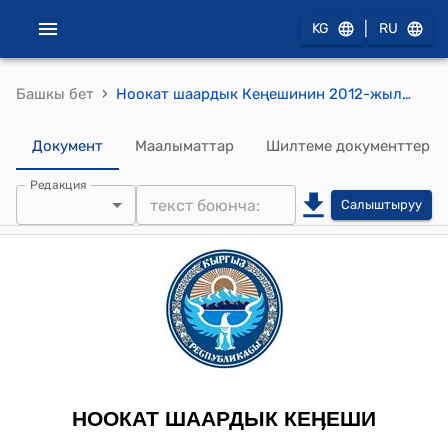
|
KG
RU
›
Башкы бет
Ноокат шаардык Кеңешинин 2012-жылдын 27-июлундагы №XXVIII-2 "Ноокат шаардык кеңешинин 2012-жылдын ичинде ашыкча түшкөн акча каражатынын өзгөртүүлөрү менен такталган бюджетин бекитүү жөнүндө" токтому
Документ
Маалыматтар
Шилтеме документтер
Редакция
Салыштыруу