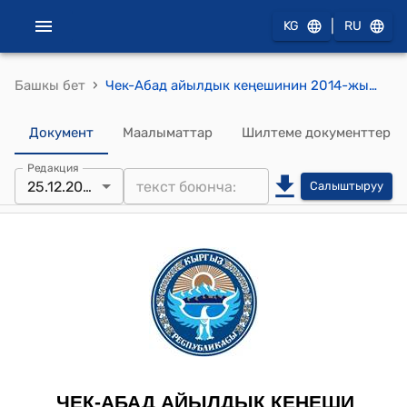
|
KG
RU
›
Башкы бет
Чек-Абад айылдык кеңешинин 2014-жылдын 25-декабрындагы № 8 (Депутаттардын Чек-Абад айылдык Кеңеши, Араван райодук архитектура жана шар куруу башкармасынын 09.10.2014-жылдагы № 111/14-корутундусун, Араван райондук жер кадастры жана кыймылсыз мүлкөө укуктарды каттоо башкармасынын 5.11.2014-жылдагы № 99- корутундусун карап чыгуу жөнүндө) токтому
Документ
Маалыматтар
Шилтеме документтер
Редакция
25.12.2014
Салыштыруу