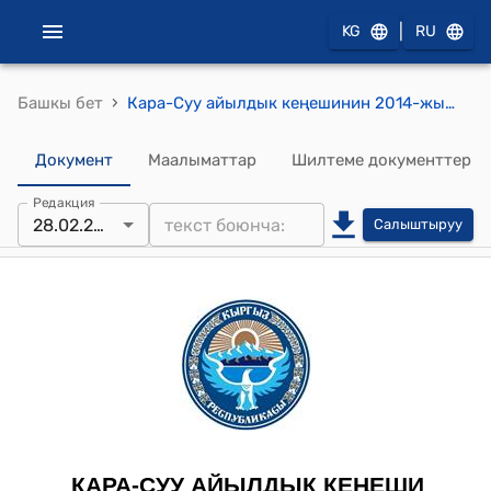
|
KG
RU
›
Башкы бет
Кара-Суу айылдык кеңешинин 2014-жылдын 28-февралындагы № 6 "Кара-Суу айыл аймагынын айыл өкмөтүндө малчыларга башка айыл аймагындагы жашоочуларга тийиштүү малдарына жайыт акысы боюнча бааларды аныктоо жөнүндө" токтому
Документ
Маалыматтар
Шилтеме документтер
Редакция
28.02.2014
Салыштыруу