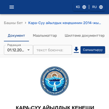
|
KG
RU
›
Башкы бет
Кара-Суу айылдык кеңешинин 2014-жылдын 1-декабрындагы № 1 "Кара-Суу айыл аймагындагы жерлерди трансформация кылуу жөнүндө" токтому
Документ
Маалыматтар
Шилтеме документтер
Редакция
01.12.2014
Салыштыруу