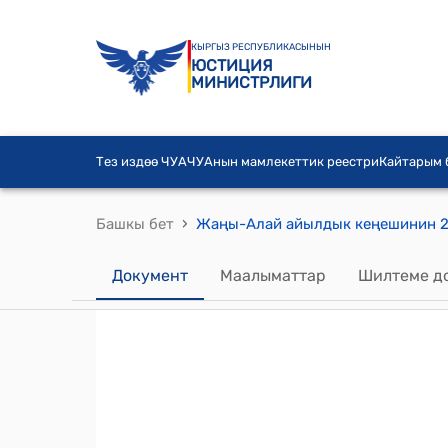
КЫРГЫЗ РЕСПУБЛИКАСЫНЫН
ЮСТИЦИЯ
МИНИСТРЛИГИ
Тез издөө ЧУА
ЧУАнын мамлекеттик реестри
Кайтарым
›
Башкы бет
Документ
Маалыматтар
Шилтеме д