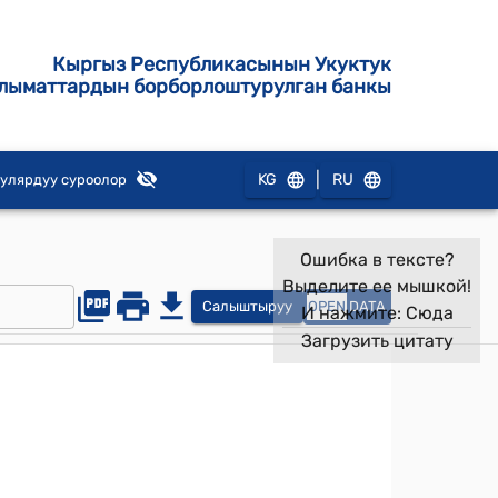
Кыргыз Республикасынын Укуктук
лыматтардын борборлоштурулган банкы
|
KG
RU
улярдуу суроолор
Ошибка в тексте?
Выделите ее мышкой!
Салыштыруу
OPEN
DATA
И нажмите:
Сюда
Загрузить цитату