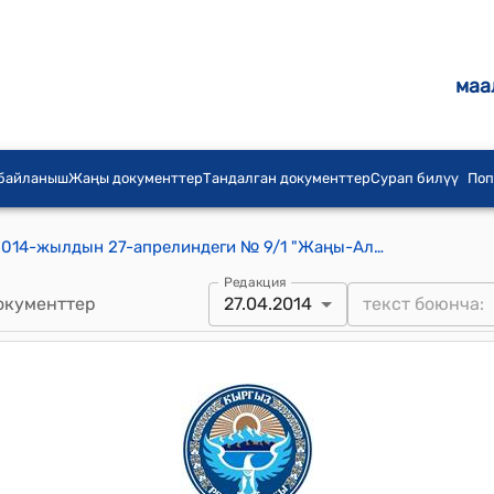
маа
 байланыш
Жаңы документтер
Тандалган документтер
Сурап билүү
Поп
Жаңы-Алай айылдык кеңешинин 2014-жылдын 27-апрелиндеги № 9/1 "Жаңы-Алай айыл өкмөт аймагындагыучаскалык шайлоо комиссияларынАШКга сунуштоо жөнүндө" токтому
Редакция
окументтер
27.04.2014