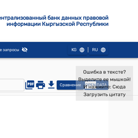
ентрализованный банк данных правовой
информации Кыргызской Республики
|
KG
RU
е запросы
Ошибка в тексте?
Выделите ее мышкой!
Сравнение
OPEN
DATA
И нажмите:
Сюда
Загрузить цитату