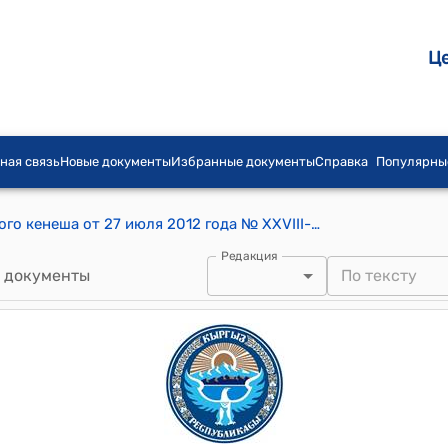
Ц
ная связь
Новые документы
Избранные документы
Справка
Популярны
Постановление Ноокатского городского кенеша от 27 июля 2012 года № XXVIII-6 "О внесении изменений в постановление III внеочередной XXVII сессии (II созыва) депутатов Ноокатского городского Кенеша"
Редакция
 документы