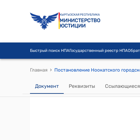
КЫРГЫЗСКАЯ РЕСПУБЛИКА
МИНИСТЕРСТВО
ЮСТИЦИИ
Быстрый поиск НПА
Государственный реестр НПА
Обрат
›
Главная
Документ
Реквизиты
Ссылающиеся