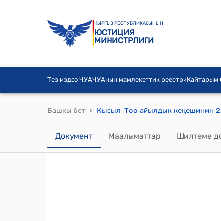
КЫРГЫЗ РЕСПУБЛИКАСЫНЫН
ЮСТИЦИЯ
МИНИСТРЛИГИ
Тез издөө ЧУА
ЧУАнын мамлекеттик реестри
Кайтарым
›
Башкы бет
Документ
Маалыматтар
Шилтеме д