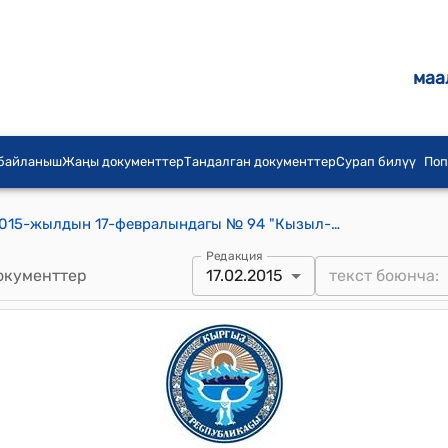
маа
 байланыш
Жаңы документтер
Тандалган документтер
Сурап билүү
Поп
Кызыл-Тоо айылдык кеңешинин 2015-жылдын 17-февралындагы № 94 "Кызыл-Тоо айыл башчысынын 2015-жыл ичинде аткарган иши жөнүндө" токтому
Редакция
окументтер
17.02.2015