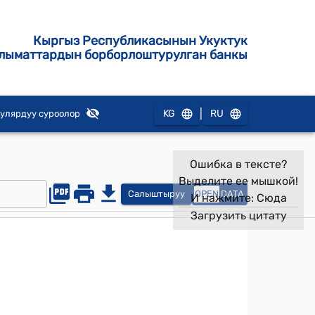
Кыргыз Республикасынын Укуктук
лыматтардын борборлоштурулган банкы
|
KG
RU
улярдуу суроолор
Ошибка в тексте?
Выделите ее мышкой!
Салыштыруу
OPEN
DATA
И нажмите:
Сюда
Загрузить цитату