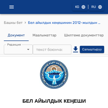
|
KG
RU
›
Башкы бет
Бел айылдык кеңешинин 2012-жылдын 9-июлундагы № 21-6 "Г.Эргешов атындагы Белорук орто мектебинин жылытуу системасын капиталдык ремонттоо долбооруна акча каржатын болуп берүү" токтому
Документ
Маалыматтар
Шилтеме документтер
Редакция
Салыштыруу