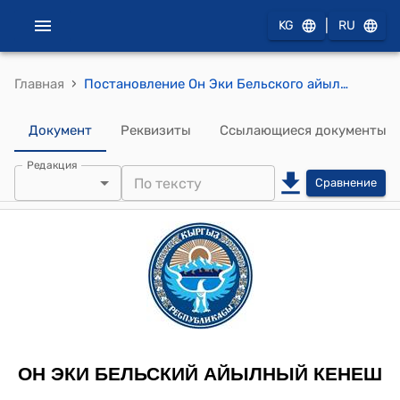
|
KG
RU
›
Главная
Постановление Он Эки Бельского айылного кенеша от 08 февраля 2012 года № 16-2 "Об утверждении постановления №4 от 13 января 2012 г. Он Эки Бельского айылного округа"
Документ
Реквизиты
Ссылающиеся документы
Редакция
Сравнение