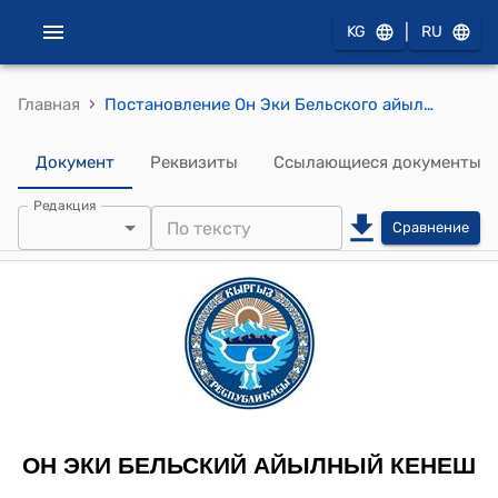
|
KG
RU
›
Главная
Постановление Он Эки Бельского айылного кенеша от 17 апреля 2012 года №17-3 "Об использовании большой суммы основных средств и построенных новых или отремонтированных соц. объектов правительственными и неправительственными организациями с 2005 года на территории Он Эки Бельского айылного округа"
Документ
Реквизиты
Ссылающиеся документы
Редакция
Сравнение