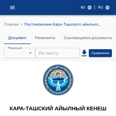
|
KG
RU
›
Главная
Постановлние Кара-Ташского айылного кенеша от 20-апреля 2012 года №XXVII/10 "«Об установление специальных преград на дорогу, для снижение скорость на главной улице имени Токтогула на территории Кара-Ташского айылного округа, в целях безопасность школьников»."
Документ
Реквизиты
Ссылающиеся документы
Редакция
Сравнение