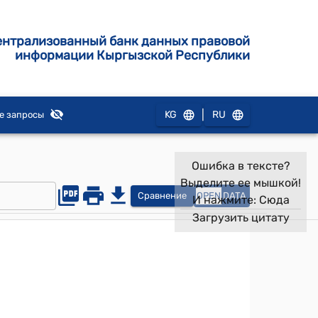
ентрализованный банк данных правовой
информации Кыргызской Республики
|
KG
RU
е запросы
Ошибка в тексте?
Выделите ее мышкой!
Сравнение
OPEN
DATA
И нажмите:
Сюда
Загрузить цитату