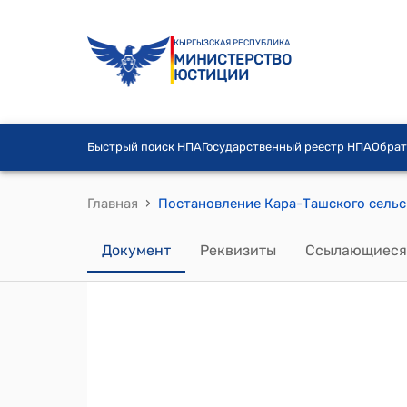
КЫРГЫЗСКАЯ РЕСПУБЛИКА
МИНИСТЕРСТВО
ЮСТИЦИИ
Быстрый поиск НПА
Государственный реестр НПА
Обрат
›
Главная
Документ
Реквизиты
Ссылающиеся