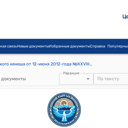
Ц
ная связь
Новые документы
Избранные документы
Справка
Популярны
Постановление Кара-Ташского сельского кенеша от 12-июня 2012-года №ХХVIII-1 "О выдаче в аренду гравийных карьеров расположенных в участке Чечме-Сай Кара-Ташского сельского округа."
Редакция
 документы