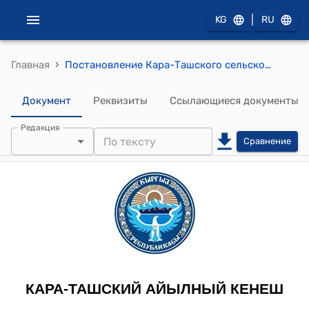
|
KG
RU
›
Главная
Постановление Кара-Ташского сельского округа от 12-июня 2012-года №ХХVIII-2 "Об освобождение налоговых платежей и переводе на поздние сроки социальные платежи жителей Кара-Ташского сельского округа пострадавших от стихийных бедствий"
Документ
Реквизиты
Ссылающиеся документы
Редакция
Сравнение