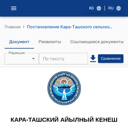
|
KG
RU
›
Главная
Постановление Кара-Ташского сельского кенеша от 12-июля 2012-года №ХХХ/7 "О переименование лицея « Ноокат билимканасы» на имя Мамаюсупова Шерана."
Документ
Реквизиты
Ссылающиеся документы
Редакция
Сравнение