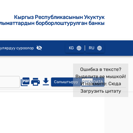
Кыргыз Республикасынын Укуктук
лыматтардын борборлоштурулган банкы
|
KG
RU
улярдуу суроолор
Ошибка в тексте?
Выделите ее мышкой!
Салыштыруу
OPEN
DATA
И нажмите:
Сюда
Загрузить цитату