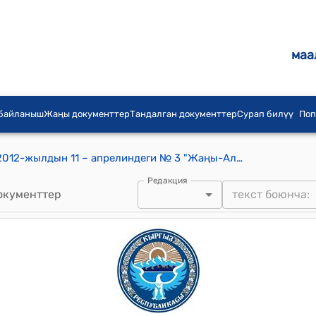
маа
 байланыш
Жаңы документтер
Тандалган документтер
Сурап билүү
Поп
Жаңы-Алай айылдык Кеңешинин 2012-жылдын 11 – апрелиндеги № 3 "Жаңы-Алай айыл округунун 2012-жылга бюджеттин киреше жана чыгаша бөлүктөрүн кабыл алуу, 2013-2014-2015- жылдардын бюджетинин долбоорун белгилөө жөнүндө." токтому
Редакция
окументтер