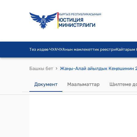
КЫРГЫЗ РЕСПУБЛИКАСЫНЫН
ЮСТИЦИЯ
МИНИСТРЛИГИ
Тез издөө ЧУА
ЧУАнын мамлекеттик реестри
Кайтарым
›
Башкы бет
Документ
Маалыматтар
Шилтеме д