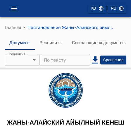
|
KG
RU
›
Главная
Постановление Жаны-Алайского айылного кенеша от 11-апреля 2012-года № 5 "О перспективном плана Жаны- Алайского айылном округа на 2012 год."
Документ
Реквизиты
Ссылающиеся документы
Редакция
Сравнение