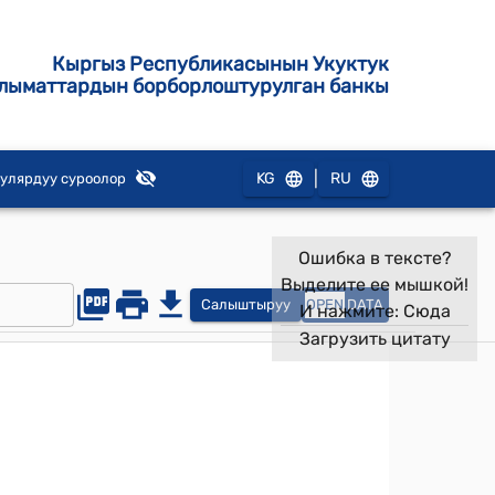
Кыргыз Республикасынын Укуктук
лыматтардын борборлоштурулган банкы
|
KG
RU
улярдуу суроолор
Ошибка в тексте?
Выделите ее мышкой!
Салыштыруу
OPEN
DATA
И нажмите:
Сюда
Загрузить цитату