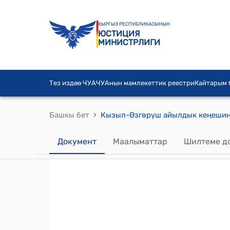
КЫРГЫЗ РЕСПУБЛИКАСЫНЫН
ЮСТИЦИЯ
МИНИСТРЛИГИ
Тез издөө ЧУА
ЧУАнын мамлекеттик реестри
Кайтарым
›
Башкы бет
Документ
Маалыматтар
Шилтеме д