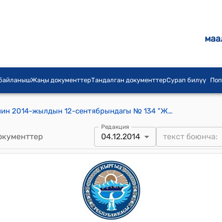
маа
 байланыш
Жаңы документтер
Тандалган документтер
Сурап билүү
Поп
Кызыл-Өзгөрүш айылдык кеңешинин 2014-жылдын 12-сентябрындагы № 134 "Жакынкы жайытта жана кыштоолордо карышкырлардын санынын көбөйүшүн кыскартуу жөнүндө" токтому
Редакция
окументтер
04.12.2014