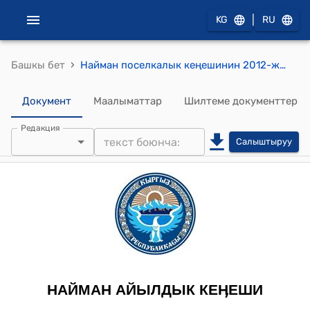
|
KG
RU
›
Башкы бет
Найман поселкалык кеңешинин 2012-жылдын 07-февралындагы №XVII-1 "Найман поселкалык Округунда Кыргызстандын түштүгүндө электр берүү линияларын жаңылоо долбоорун ишке ашырууда көмөк көрсөтүү жөнүндө." токтому
Документ
Маалыматтар
Шилтеме документтер
Редакция
Салыштыруу