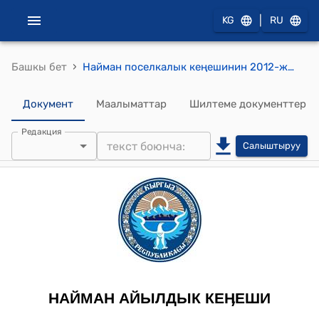
|
KG
RU
›
Башкы бет
Найман поселкалык кеңешинин 2012-жылдын 07-февралындагы №XVII-2 "Найман поселкалык Округундагы каналдын атына Т.Базаровдун атын ыйгаруу жөнүндө" токтому
Документ
Маалыматтар
Шилтеме документтер
Редакция
Салыштыруу