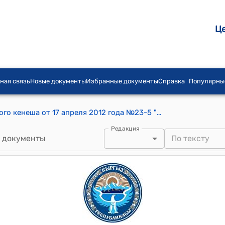
Ц
ная связь
Новые документы
Избранные документы
Справка
Популярны
Постановление Кок-Жарского айылного кенеша от 17 апреля 2012 года №23-5 "О разделе 675752 сомов, оставшихся в местном бюджете айылного округа на 1 января 2012 года, 37922 сом, оставшихся на спец. счете айылного округа, 286755 сом, полученных от фирмы «Сунел-Табак»"
Редакция
 документы