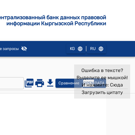
ентрализованный банк данных правовой
информации Кыргызской Республики
|
KG
RU
е запросы
Ошибка в тексте?
Выделите ее мышкой!
Сравнение
OPEN
DATA
И нажмите:
Сюда
Загрузить цитату