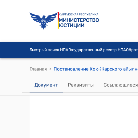
КЫРГЫЗСКАЯ РЕСПУБЛИКА
МИНИСТЕРСТВО
ЮСТИЦИИ
Быстрый поиск НПА
Государственный реестр НПА
Обрат
›
Главная
Документ
Реквизиты
Ссылающиеся