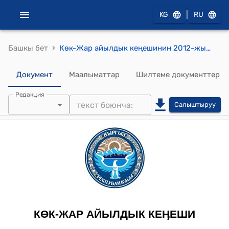
|
KG
RU
›
Башкы бет
Көк-Жар айылдык кеңешинин 2012-жылдын 22-сентябрындагы №25-5 "Жийде айылынын тургуну Суюнбаев Абдимомундун арызын кароо тууралуу" токтому
Документ
Маалыматтар
Шилтеме документтер
Редакция
Салыштыруу