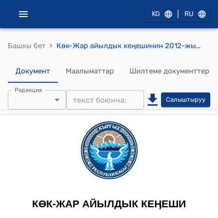
|
KG
RU
›
Башкы бет
Көк-Жар айылдык кеңешинин 2012-жылдын 22-сентябрындагы №25-8 "Көк-Жар айылдык округунун 2012-жылдын 21-июнундагы №171 токтомун бекитүү жөнүндө" токтому
Документ
Маалыматтар
Шилтеме документтер
Редакция
Салыштыруу