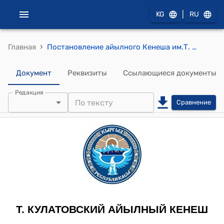
|
KG
RU
›
Главная
Постановление айылного Кенеша им.Т. Кулатова от 19-апреля 2012 года № XXXVI-2 " «Об утверждение бюджета айылного округа им. Т. Кулатова на 2012 год и проект бюджета на 2013-2014 г.г.»"
Документ
Реквизиты
Ссылающиеся документы
Редакция
Сравнение