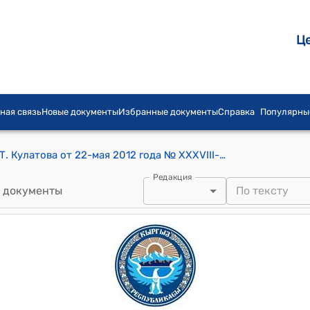
Ц
ная связь
Новые документы
Избранные документы
Справка
Популярны
Постановление айылного Кенеша им.Т. Кулатова от 22-мая 2012 года № XXXVIII-4 "«О контролировании лишних расходов, при проведении семейных праздников, традиций и обычаев»."
Редакция
 документы