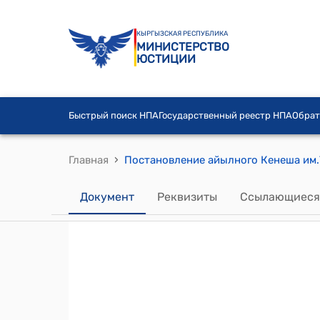
КЫРГЫЗСКАЯ РЕСПУБЛИКА
МИНИСТЕРСТВО
ЮСТИЦИИ
Быстрый поиск НПА
Государственный реестр НПА
Обрат
›
Главная
Документ
Реквизиты
Ссылающиеся