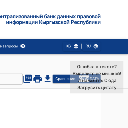
ентрализованный банк данных правовой
информации Кыргызской Республики
|
KG
RU
е запросы
Ошибка в тексте?
Выделите ее мышкой!
Сравнение
OPEN
DATA
И нажмите:
Сюда
Загрузить цитату