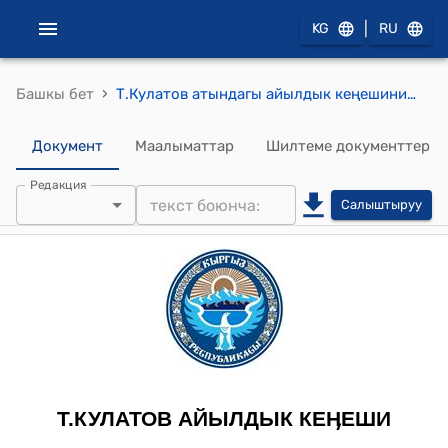
|
KG
RU
›
Башкы бет
Т.Кулатов атындагы айылдык кеңешинин 2012-жылдын 13 июнундагы № 39-2 "Т.Кулатов атындагы айылдык округунун бюджетинен «Тагай-Ата» атындагы балдар бакчасына, Ж.Амираев атындагы маданият үйүнө.Колдошов атындагы орто мектебине түрткү берүүчү гранттын 15%тик элдик салымын бөлүп берүү жөнүндө" токтому
Документ
Маалыматтар
Шилтеме документтер
Редакция
Салыштыруу