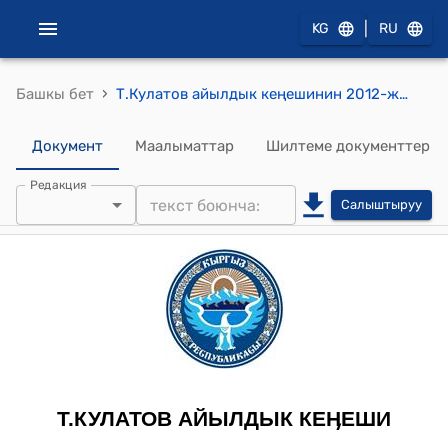
|
KG
RU
›
Башкы бет
Т.Кулатов айылдык кеңешинин 2012-жылдын 02-октябрындагы № 41-2 "«Туштук-Кыргыз-Цемент ЖАКна» конвейер бункеринин лентасынын жанынан 2 га жер аянтын майдаланган аки таш сырьесун жыйууга жер аянтын пайдаланууга ажыратып берүү боюнча" токтому
Документ
Маалыматтар
Шилтеме документтер
Редакция
Салыштыруу