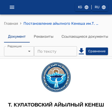
|
KG
RU
›
Главная
Постановление айылного Кенеша им.Т. Кулатова от 02 октября 2012 года № 41-5 "О выделения земельного участка жителю села Ак-Чал Абдуллаеву Гыламидину площадью 19,0 га земли для разработки сырья «туфоконгломерат» на уч. «Чал-Таш»"
Документ
Реквизиты
Ссылающиеся документы
Редакция
Сравнение