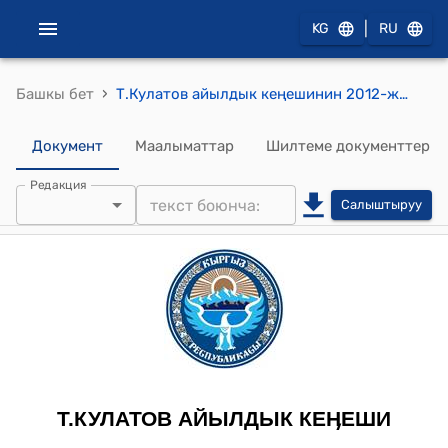
|
KG
RU
›
Башкы бет
Т.Кулатов айылдык кеңешинин 2012-жылдын 02-октябрындагы № 41-8 "Т.Кулатов айылдык округунун Таканай айылынын жамаатарынын арызы жөнүндө" токтому
Документ
Маалыматтар
Шилтеме документтер
Редакция
Салыштыруу