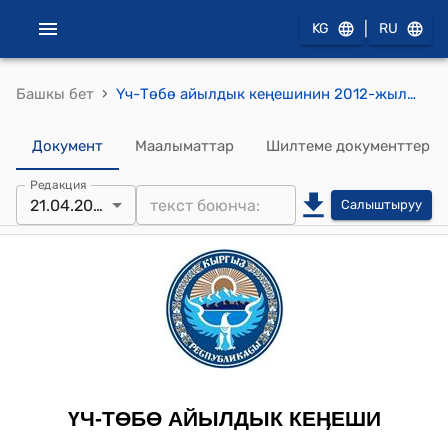
|
KG
RU
›
Башкы бет
Үч-Төбө айылдык кеңешинин 2012-жылдын 21-апрелиндеги № 17/1 "Үч-Төбө айыл өкмөтүнүн башчысын шайлоо жыйынтыгы жөнүндө" токтому
Документ
Маалыматтар
Шилтеме документтер
Редакция
21.04.2012
Салыштыруу