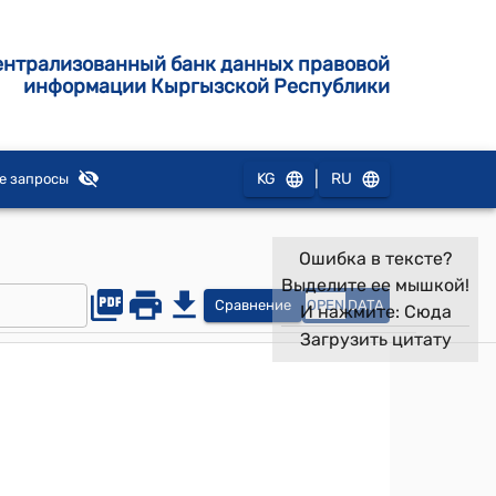
ентрализованный банк данных правовой
информации Кыргызской Республики
|
KG
RU
е запросы
Ошибка в тексте?
Выделите ее мышкой!
Сравнение
OPEN
DATA
И нажмите:
Сюда
Загрузить цитату