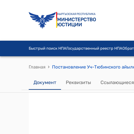
КЫРГЫЗСКАЯ РЕСПУБЛИКА
МИНИСТЕРСТВО
ЮСТИЦИИ
Быстрый поиск НПА
Государственный реестр НПА
Обрат
›
Главная
Документ
Реквизиты
Ссылающиеся