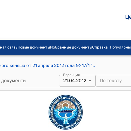
Ц
ная связь
Новые документы
Избранные документы
Справка
Популярны
Постановление Уч-Тюбинского айылного кенеша от 21 апреля 2012 года № 17/1 "О результатах выборов на должность главы Уч-Тюбинского айылного округа"
Редакция
 документы
21.04.2012