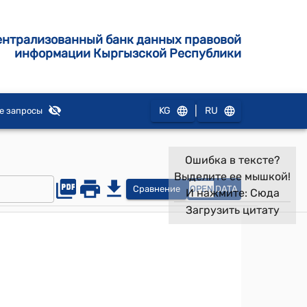
ентрализованный банк данных правовой
информации Кыргызской Республики
|
KG
RU
е запросы
Ошибка в тексте?
Выделите ее мышкой!
Сравнение
OPEN
DATA
И нажмите:
Сюда
Загрузить цитату