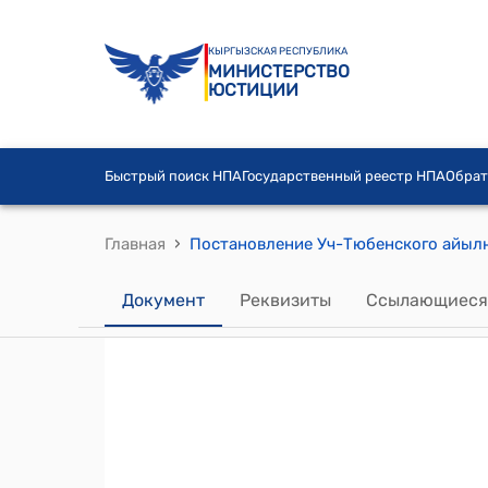
КЫРГЫЗСКАЯ РЕСПУБЛИКА
МИНИСТЕРСТВО
ЮСТИЦИИ
Быстрый поиск НПА
Государственный реестр НПА
Обрат
›
Главная
Документ
Реквизиты
Ссылающиеся