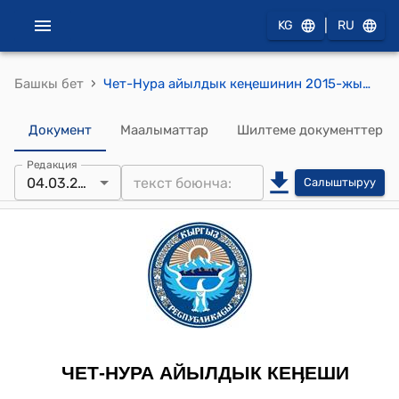
|
KG
RU
›
Башкы бет
Чет-Нура айылдык кеңешинин 2015-жылдын 4-мартындагы № 18/7 "Ак-Кыя айылындагы Нур-Байгазак бала-бакчасын мамлекеттик каттоодон өткөрүү жөнүндө" токтому
Документ
Маалыматтар
Шилтеме документтер
Редакция
04.03.2015
Салыштыруу