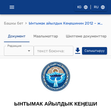
|
KG
RU
›
Башкы бет
Ынтымак айылдык Кеңешинин 2012 – жылдын 2-мартындагы №23-1 "Ынтымак айылдык Кеңешинин 2012 - жылга карата иш нланын бекитүү жөнүндө" токтому
Документ
Маалыматтар
Шилтеме документтер
Редакция
Салыштыруу