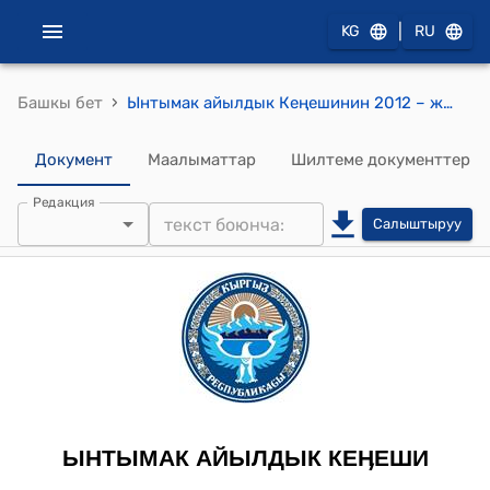
|
KG
RU
›
Башкы бет
Ынтымак айылдык Кеңешинин 2012 – жылдын 2-мартындагы №23-3 "(Ынтымак айылдык Кеңешинин сессиясы Ынтымак айыл округунун кызматкерлерин 2012 - жылдын 2 жарым жылдыгына карата аткарган иштери боюнча отчетун угуп жана талкуулап)" токтому
Документ
Маалыматтар
Шилтеме документтер
Редакция
Салыштыруу